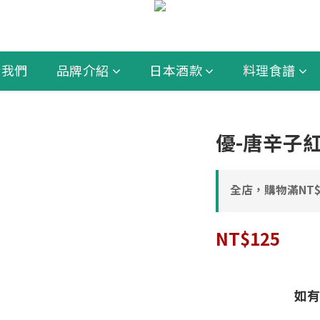
於我們
品牌介紹
日本酒款
料理食譜
優-唐辛子紅
全店，購物滿NT$
NT$125