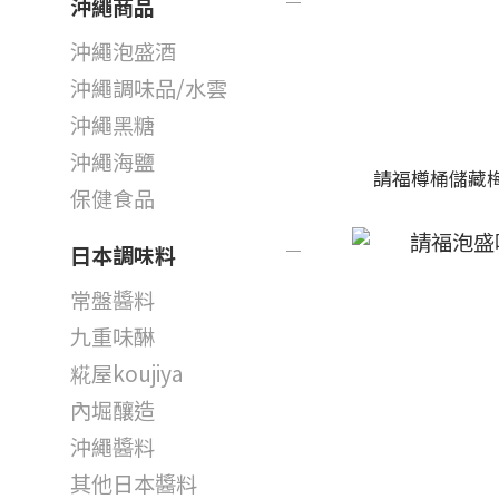
沖繩商品
沖繩泡盛酒
沖繩調味品/水雲
沖繩黑糖
沖繩海鹽
請福樽桶儲藏梅酒
保健食品
日本調味料
常盤醬料
九重味醂
糀屋koujiya
內堀釀造
沖繩醬料
其他日本醬料