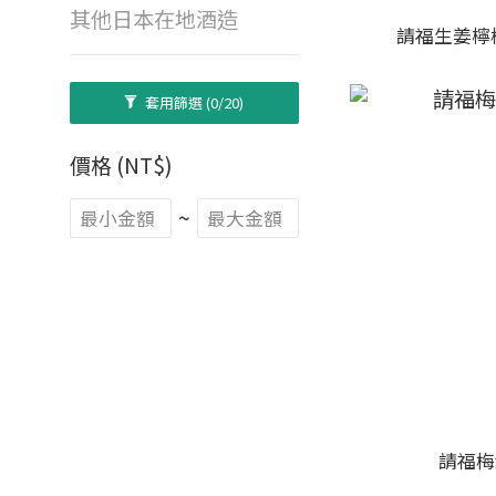
其他日本在地酒造
請福生姜檸檬
套用篩選
(0/20)
價格 (NT$)
~
請福梅酒