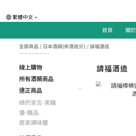
繁體中文
首頁
關
全部商品
/
日本酒類(依酒造分)
/
請福酒造
請福酒造
線上購物
所有酒類商品
達正商品
綠的宣言-黑糖
優-糖品
居家調味鹽